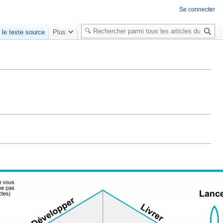
Se connecter
R
r le texte source
Plus
e
c
h
e
r
c
h
e
r