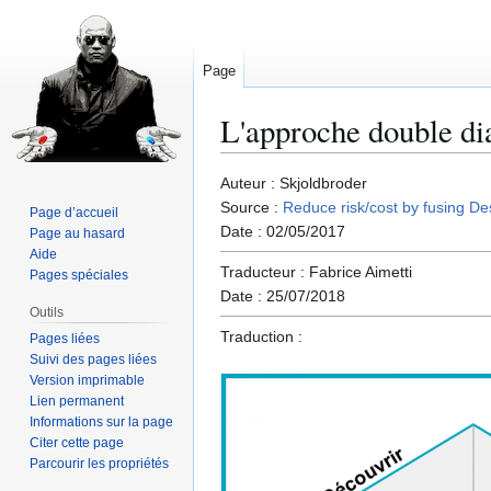
Page
L'approche double d
Aller
Aller
Auteur : Skjoldbroder
à
à
Source :
Reduce risk/cost by fusing D
Page d’accueil
la
la
Date : 02/05/2017
Page au hasard
navigation
recherche
Aide
Traducteur : Fabrice Aimetti
Pages spéciales
Date : 25/07/2018
Outils
Traduction :
Pages liées
Suivi des pages liées
Version imprimable
Lien permanent
Informations sur la page
Citer cette page
Parcourir les propriétés