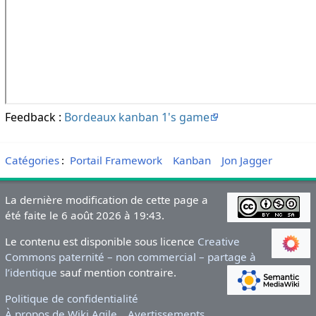
Feedback :
Bordeaux kanban 1's game
Catégories
:
Portail Framework
Kanban
Jon Jagger
La dernière modification de cette page a
été faite le 6 août 2026 à 19:43.
Le contenu est disponible sous licence
Creative
Commons paternité – non commercial – partage à
l’identique
sauf mention contraire.
Politique de confidentialité
À propos de Wiki Agile
Avertissements