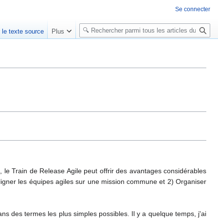
Se connecter
R
r le texte source
Plus
e
c
h
e
r
c
h
e
r
, le Train de Release Agile peut offrir des avantages considérables
Aligner les équipes agiles sur une mission commune et 2) Organiser
ans
des termes
les plus simples possibles
.
Il y a quelque temps
, j'ai