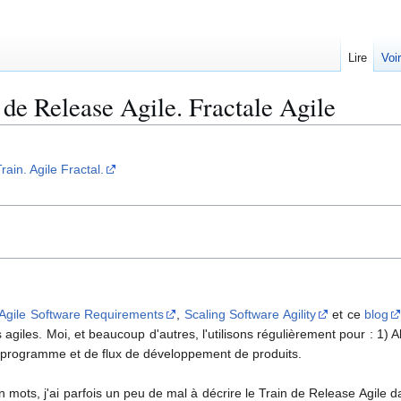
Lire
Voi
n de Release Agile. Fractale Agile
rain. Agile Fractal.
Agile Software Requirements
,
Scaling Software Agility
et ce
blog
s agiles. Moi, et beaucoup d'autres
, l'utilisons
régulièrement pour : 1) 
de programme et de
flux de
développement de produits.
n
mots
, j'ai
parfois un peu de mal à décrire le Train
de
Release Agile d