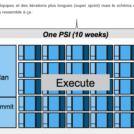
'équipes et des
itérations plus longues (super
sprint)
mais le schéma 
a ressemble à ça
: