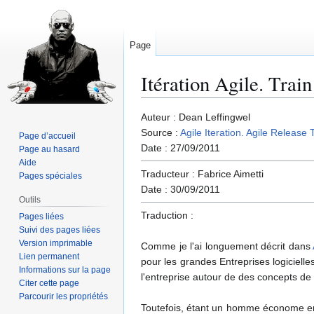
Page
Itération Agile. Trai
Aller
Aller
Auteur : Dean Leffingwel
à
à
Source :
Agile Iteration. Agile Release T
Page d’accueil
la
la
Date : 27/09/2011
Page au hasard
navigation
recherche
Aide
Traducteur : Fabrice Aimetti
Pages spéciales
Date : 30/09/2011
Outils
Traduction :
Pages liées
Suivi des pages liées
Version imprimable
Comme je l'ai longuement décrit dans
Lien permanent
pour les grandes Entreprises logicielle
Informations sur la page
l'entreprise autour de des concepts 
Citer cette page
Parcourir les propriétés
Toutefois, étant un homme économe e