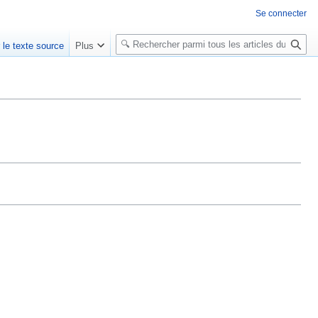
Se connecter
R
r le texte source
Plus
e
c
h
e
r
c
h
e
r