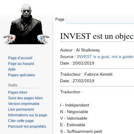
Page
INVEST est un object
Aller
Aller
Auteur : Al Shalloway
à
à
Source :
INVEST is a goal, not a guide
Page d’accueil
la
la
Date : 20/01/2019
Page au hasard
navigation
recherche
Aide
Traducteur : Fabrice Aimetti
Pages spéciales
Date : 27/02/2019
Outils
Traduction :
Pages liées
Suivi des pages liées
Version imprimable
I - Indépendant
Lien permanent
N - Négociable
Informations sur la page
V - Valorisable
Citer cette page
E - Estimable
Parcourir les propriétés
S - Suffisamment petit