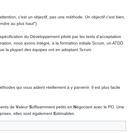
tention, c'est un objectif, pas une méthode. Un objectif c'est bien,
endre au plus haut").
spécification du Développement piloté par les tests d'acceptation
mation, nous avons intégré, à la formation initiale Scrum, un ATDD
 que la plupart des équipes ont en adoptant Scrum :
méthodes qui vous aident réellement à y parvenir. Il est plus facile
ments de
V
aleur
S
uffisamment petits en
N
égociant avec le PO. Une
prises, elles sont également
E
stimables.