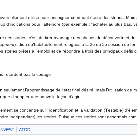
versellement utilisé pour enseigner comment écrire des stories. Mais at
up d'indications pour l'atteindre (par exemple : "acheter au plus bas, v
re des stories, c'est de tirer avantage des phases de découverte et de 
lopment
). Bien qu'habituellement relégués à la 2e ou 3e session de for
 stories prêtes à l'emploi et de répondre à trois des principaux défis
ne retardent pas le codage
n seulement l'apprentissage de l'état final désiré, mais l'utilisation de 
 que d'adopter une nouvelle façon d'agir.
ment se concentre sur l'identification et la validation (
T
estable) d'élé
endre
I
ndépendant) les stories. Puisque ces stories sont désormais com
INVEST
ATDD