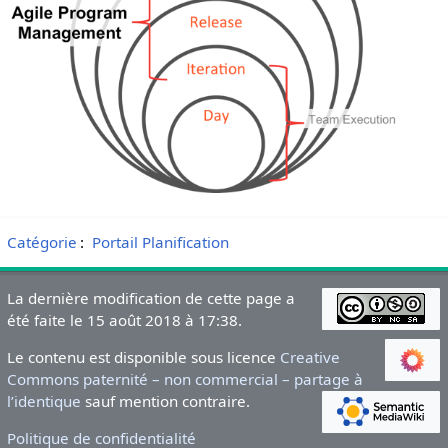
Catégorie
:
Portail Planification
La dernière modification de cette page a
été faite le 15 août 2018 à 17:38.
Le contenu est disponible sous licence
Creative
Commons paternité – non commercial – partage à
l’identique
sauf mention contraire.
Politique de confidentialité