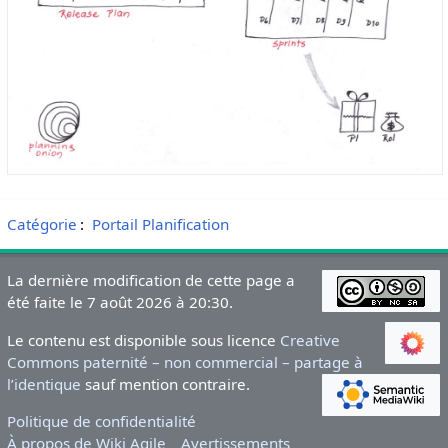
Catégorie
:
Portail Planification
La dernière modification de cette page a
été faite le 7 août 2026 à 20:30.
Le contenu est disponible sous licence
Creative
Commons paternité – non commercial – partage à
l’identique
sauf mention contraire.
Politique de confidentialité
À propos de Wiki Agile
Avertissements