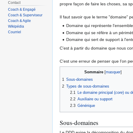
Contact
propre façon de faire les choses, sa s
Coach & Engagé
Coach & Superviseur
Il faut savoir que le terme "domaine" pe
Coach & Agile
Domaine qui représente l'ensemble
Wikipédia
Courriel
Domaine qui se réfère à un périmètr
Domaine qui sert de support à l'ent
C'est à partir du domaine que nous co
C'est une erreur de penser que l'on peu
Sommaire
1
Sous-domaines
2
Types de sous-domaines
2.1
Le domaine principal (
core
) ou 
2.2
Auxiliaire ou support
2.3
Générique
Sous-domaines
Le DDD exige la décomposition du doma