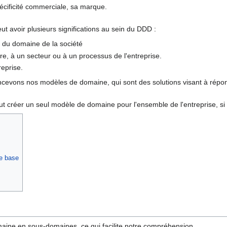
pécificité commerciale, sa marque.
ut avoir plusieurs significations au sein du DDD :
 du domaine de la société
e, à un secteur ou à un processus de l'entreprise.
reprise.
ncevons nos modèles de domaine, qui sont des solutions visant à rép
t créer un seul modèle de domaine pour l'ensemble de l'entreprise, si l
de base
ine en sous-domaines, ce qui facilite notre compréhension.