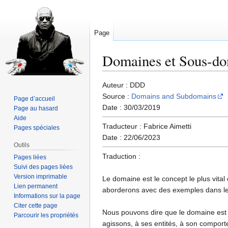
Page
Domaines et Sous-do
Aller
Aller
Auteur : DDD
à
à
Source :
Domains and Subdomains
Page d’accueil
la
la
Date : 30/03/2019
Page au hasard
navigation
recherche
Aide
Traducteur : Fabrice Aimetti
Pages spéciales
Date : 22/06/2023
Outils
Traduction :
Pages liées
Suivi des pages liées
Version imprimable
Le domaine est le concept le plus vita
Lien permanent
aborderons avec des exemples dans les
Informations sur la page
Citer cette page
Nous pouvons dire que le domaine est un
Parcourir les propriétés
agissons, à ses entités, à son comport