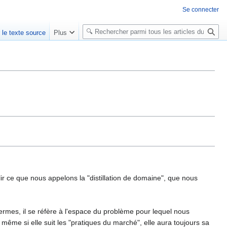
Se connecter
R
r le texte source
Plus
e
c
h
e
r
c
h
e
r
r ce que nous appelons la "distillation de domaine", que nous
termes, il se réfère à l'espace du problème pour lequel nous
ême si elle suit les "pratiques du marché", elle aura toujours sa