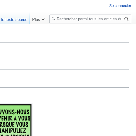
Se connecter
R
r le texte source
Plus
e
c
h
e
r
c
h
e
r