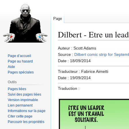
Page
Dilbert - Etre un lead
Aller
Aller
Auteur : Scott Adams
à
à
Source :
Dilbert comic strip for Septe
Page d’accueil
la
la
Date : 18/09/2014
Page au hasard
navigation
recherche
Aide
Traducteur : Fabrice Aimetti
Pages spéciales
Date : 19/09/2014
Outils
Traduction :
Pages liées
Suivi des pages liées
Version imprimable
Lien permanent
Informations sur la page
Citer cette page
Parcourir les propriétés