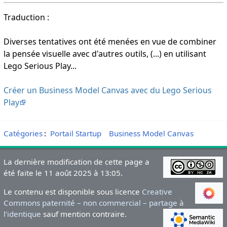
Traduction :
Diverses tentatives ont été menées en vue de combiner
la pensée visuelle avec d'autres outils, (...) en utilisant
Lego Serious Play...
Créer un Business Model Canvas avec du Lego Serious
Play
Catégories
:
Portail Startup
Business Model Canvas
La dernière modification de cette page a
été faite le 11 août 2025 à 13:05.
Le contenu est disponible sous licence
Creative
Commons paternité – non commercial – partage à
l’identique
sauf mention contraire.