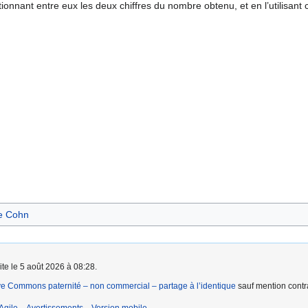
ionnant entre eux les deux chiffres du nombre obtenu, et en l’utilisa
e Cohn
ite le 5 août 2026 à 08:28.
ve Commons paternité – non commercial – partage à l’identique
sauf mention contra
Agile
Avertissements
Version mobile