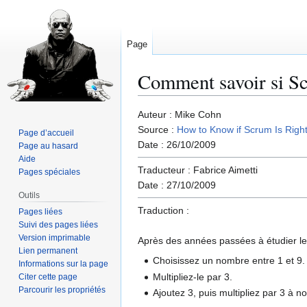
Page
Comment savoir si Scr
Aller
Aller
Auteur : Mike Cohn
à
à
Source :
How to Know if Scrum Is Right
Page d’accueil
la
la
Date : 26/10/2009
Page au hasard
navigation
recherche
Aide
Traducteur : Fabrice Aimetti
Pages spéciales
Date : 27/10/2009
Outils
Traduction :
Pages liées
Suivi des pages liées
Version imprimable
Après des années passées à étudier le 
Lien permanent
Choisissez un nombre entre 1 et 9.
Informations sur la page
Multipliez-le par 3.
Citer cette page
Parcourir les propriétés
Ajoutez 3, puis multipliez par 3 à n