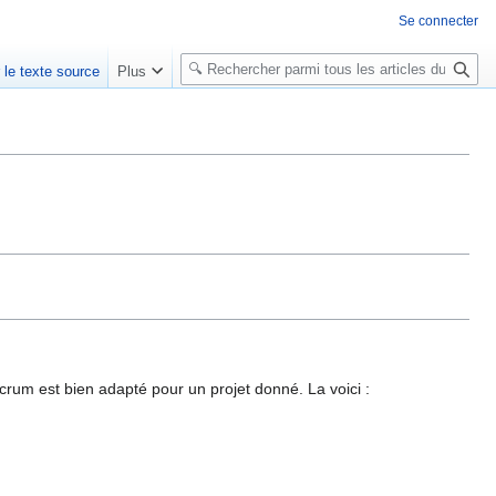
Se connecter
R
r le texte source
Plus
e
c
h
e
r
c
h
e
r
crum est bien adapté pour un projet donné. La voici :