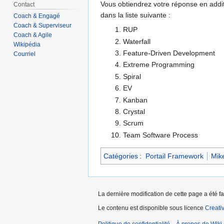
Vous obtiendrez votre réponse en addit
Contact
dans la liste suivante :
Coach & Engagé
Coach & Superviseur
RUP
Coach & Agile
Waterfall
Wikipédia
Feature-Driven Development
Courriel
Extreme Programming
Spiral
EV
Kanban
Crystal
Scrum
Team Software Process
Catégories
:
Portail Framework
Mik
La dernière modification de cette page a été fa
Le contenu est disponible sous licence
Creati
Politique de confidentialité
À propos de Wiki 