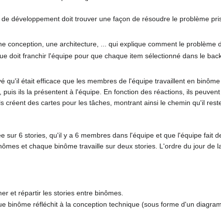
e de développement doit trouver une façon de résoudre le problème pri
ne conception, une architecture, ... qui explique comment le problème doi
que doit franchir l'équipe pour que chaque item sélectionné dans le backl
vé qu'il était efficace que les membres de l'équipe travaillent en bin
, puis ils la présentent à l'équipe. En fonction des réactions, ils peuve
s créent des cartes pour les tâches, montrant ainsi le chemin qu'il rest
sur 6 stories, qu'il y a 6 membres dans l'équipe et que l'équipe fait d
nômes et chaque binôme travaille sur deux stories. L'ordre du jour de la
r et répartir les stories entre binômes.
e binôme réfléchit à la conception technique (sous forme d'un diagra