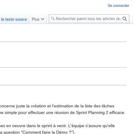
Se connecter
R
r le texte source
Plus
e
c
h
e
r
c
h
e
r
erne juste la création et l'estimation de la liste des tâches
rche simple pour effectuer une réunion de Sprint Planning 2 efficace.
s en oeuvre dans le sprint à venir. L'équipe s'assure qu'elle
 la question "Comment faire la Démo ?").