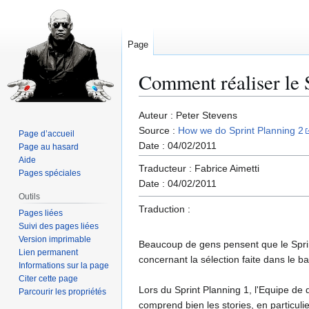
Page
Comment réaliser le 
Aller
Aller
Auteur : Peter Stevens
à
à
Source :
How we do Sprint Planning 2
Page d’accueil
la
la
Date : 04/02/2011
Page au hasard
navigation
recherche
Aide
Traducteur : Fabrice Aimetti
Pages spéciales
Date : 04/02/2011
Outils
Traduction :
Pages liées
Suivi des pages liées
Version imprimable
Beaucoup de gens pensent que le Sprint
Lien permanent
concernant la sélection faite dans le ba
Informations sur la page
Citer cette page
Lors du Sprint Planning 1, l'Equipe de 
Parcourir les propriétés
comprend bien les stories, en particul