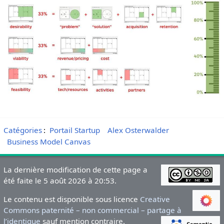
Catégories
:
Portail Startup
Alex Osterwalder
Business Model Canvas
La dernière modification de cette page a
été faite le 5 août 2026 à 20:53.
Le contenu est disponible sous licence
Creative
Commons paternité – non commercial – partage à
l’identique
sauf mention contraire.