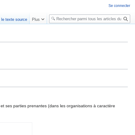
Se connecter
R
r le texte source
Plus
e
c
h
e
r
c
h
e
r
t ses parties prenantes (dans les organisations à caractère