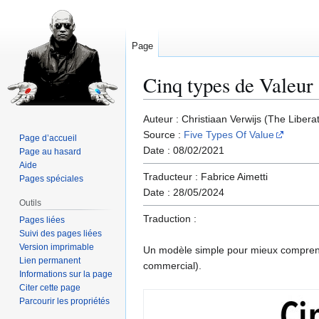
Page
Cinq types de Valeur
Aller
Aller
Auteur : Christiaan Verwijs (The Libera
à
à
Source :
Five Types Of Value
Page d’accueil
la
la
Date : 08/02/2021
Page au hasard
navigation
recherche
Aide
Traducteur : Fabrice Aimetti
Pages spéciales
Date : 28/05/2024
Outils
Traduction :
Pages liées
Suivi des pages liées
Version imprimable
Un modèle simple pour mieux comprendr
Lien permanent
commercial).
Informations sur la page
Citer cette page
Parcourir les propriétés