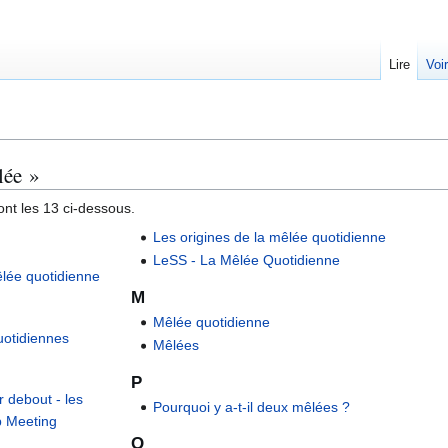
Lire
Voi
lée »
nt les 13 ci-dessous.
Les origines de la mêlée quotidienne
LeSS - La Mêlée Quotidienne
êlée quotidienne
M
Mêlée quotidienne
uotidiennes
Mêlées
P
r debout - les
Pourquoi y a-t-il deux mêlées ?
p Meeting
Q