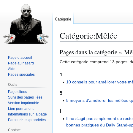
Catégorie
Catégorie
:
Mêlée
Pages dans la catégorie « Mê
Aller
Aller
à
à
Page d’accueil
Cette catégorie comprend 13 pages, do
Page au hasard
la
la
Aide
navigation
recherche
1
Pages spéciales
10 conseils pour améliorer votre m
Outils
Pages liées
5
Suivi des pages liées
5 moyens d'améliorer les mêlées q
Version imprimable
Lien permanent
I
Informations sur la page
Il ne s'agit pas simplement de reste
Parcourir les propriétés
bonnes pratiques du Daily Stand-u
Contact