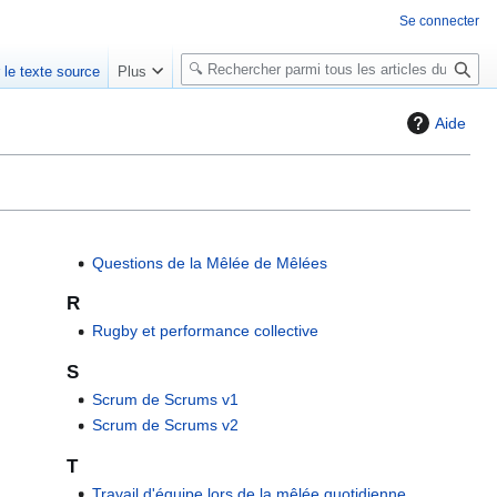
Se connecter
R
r le texte source
Plus
e
c
Aide
h
e
r
c
h
Questions de la Mêlée de Mêlées
e
r
R
Rugby et performance collective
S
Scrum de Scrums v1
Scrum de Scrums v2
T
Travail d'équipe lors de la mêlée quotidienne