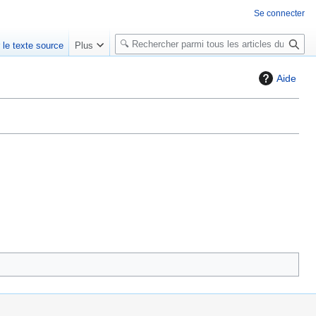
Se connecter
R
r le texte source
Plus
e
c
Aide
h
e
r
c
h
e
r