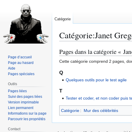
Catégorie
Catégorie
:
Janet Greg
Pages dans la catégorie « Ja
Aller
Aller
à
à
Page d’accueil
Cette catégorie comprend 2 pages, don
Page au hasard
la
la
Aide
navigation
recherche
Q
Pages spéciales
Quelques outils pour le test agile
Outils
T
Pages liées
Suivi des pages liées
Tester et coder, et non coder puis t
Version imprimable
Lien permanent
Catégorie
:
Mur des célébrités
Informations sur la page
Parcourir les propriétés
Contact