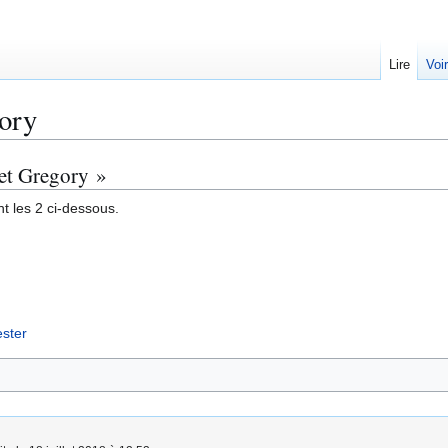
Lire
Voi
ory
net Gregory »
t les 2 ci-dessous.
ester