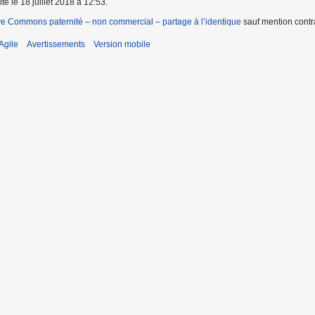
te le 18 juillet 2018 à 12:53.
ve Commons paternité – non commercial – partage à l’identique
sauf mention contra
Agile
Avertissements
Version mobile