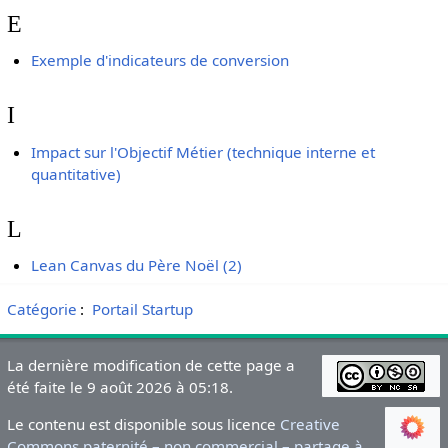
E
Exemple d'indicateurs de conversion
I
Impact sur l'Objectif Métier (technique interne et
quantitative)
L
Lean Canvas du Père Noël (2)
Catégorie
:
Portail Startup
La dernière modification de cette page a
été faite le 9 août 2026 à 05:18.
Le contenu est disponible sous licence
Creative
Commons paternité – non commercial – partage à