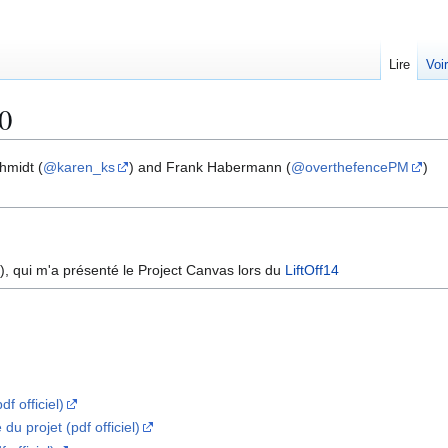
Lire
Voi
.0
hmidt (
@karen_ks
) and Frank Habermann (
@overthefencePM
)
), qui m'a présenté le Project Canvas lors du
LiftOff14
f officiel)
du projet (pdf officiel)