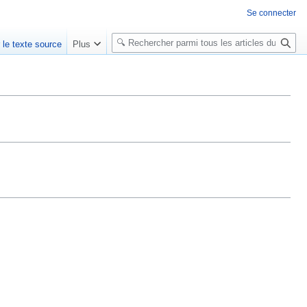
Se connecter
R
r le texte source
Plus
e
c
h
e
r
c
h
e
r