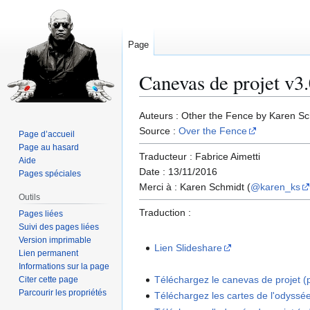
Page
Canevas de projet v3
Aller
Aller
Auteurs : Other the Fence by Karen Sc
à
à
Source :
Over the Fence
Page d’accueil
la
la
Page au hasard
Traducteur : Fabrice Aimetti
navigation
recherche
Aide
Date : 13/11/2016
Pages spéciales
Merci à : Karen Schmidt (
@karen_ks
Outils
Traduction :
Pages liées
Suivi des pages liées
Version imprimable
Lien Slideshare
Lien permanent
Informations sur la page
Téléchargez le canevas de projet (pd
Citer cette page
Parcourir les propriétés
Téléchargez les cartes de l'odyssée 