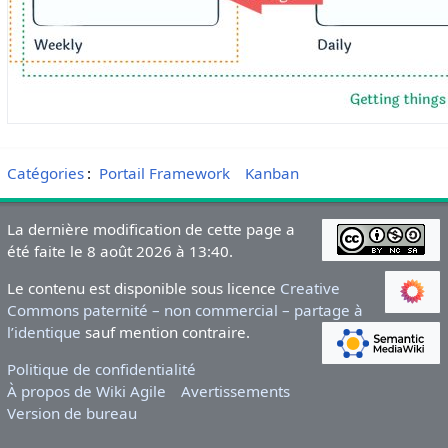
Catégories
:
Portail Framework
Kanban
La dernière modification de cette page a
été faite le 8 août 2026 à 13:40.
Le contenu est disponible sous licence
Creative
Commons paternité – non commercial – partage à
l’identique
sauf mention contraire.
Politique de confidentialité
À propos de Wiki Agile
Avertissements
Version de bureau