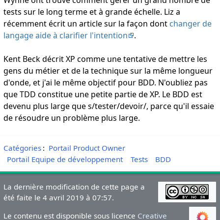
tests sur le long terme et à grande échelle. Liz a
récemment écrit un article sur la façon dont
changer de
langage aide à clarifier l'intention
.
Kent Beck décrit XP comme une tentative de mettre les
gens du métier et de la technique sur la même longueur
d'onde, et j'ai le même objectif pour BDD. N'oubliez pas
que TDD constitue une petite partie de XP. Le BDD est
devenu plus large que s/tester/devoir/, parce qu'il essaie
de résoudre un problème plus large.
Catégories
:
Portail Product Owner
Portail Equipe de développement
Tests
BDD
La dernière modification de cette page a
été faite le 4 avril 2019 à 07:57.
Le contenu est disponible sous licence
Creative