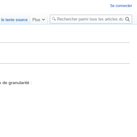
Se connecter
R
r le texte source
Plus
e
c
h
e
r
c
h
e
r
 de granularité :