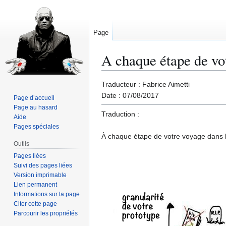
Page
A chaque étape de vot
Aller
Aller
Traducteur : Fabrice Aimetti
à
à
Date : 07/08/2017
Page d’accueil
la
la
Page au hasard
Traduction :
navigation
recherche
Aide
Pages spéciales
À chaque étape de votre voyage dans l'in
Outils
Pages liées
Suivi des pages liées
Version imprimable
Lien permanent
Informations sur la page
Citer cette page
Parcourir les propriétés