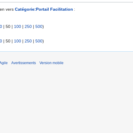
ien vers
Catégorie:Portail Facilitation
:
0
|
50
|
100
|
250
|
500
)
0
|
50
|
100
|
250
|
500
)
Agile
Avertissements
Version mobile