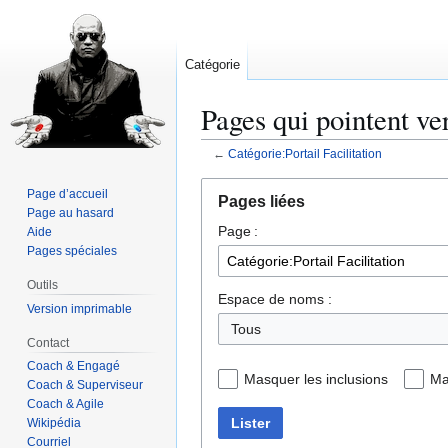
Catégorie
Pages qui pointent ver
←
Catégorie:Portail Facilitation
Aller
Aller
Page d’accueil
Pages liées
à
à
Page au hasard
Page :
la
la
Aide
Pages spéciales
navigation
recherche
Outils
Espace de noms :
Version imprimable
Tous
Contact
Coach & Engagé
Masquer les inclusions
Ma
Coach & Superviseur
Coach & Agile
Lister
Wikipédia
Courriel