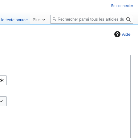
Se connecter
R
r le texte source
Plus
e
c
Aide
h
e
r
c
h
e
r