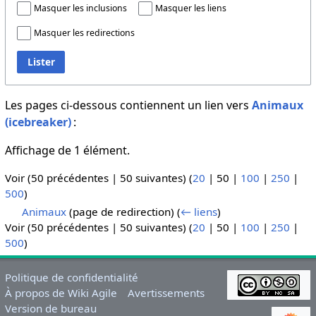
Masquer les inclusions
Masquer les liens
Masquer les redirections
Lister
Les pages ci-dessous contiennent un lien vers
Animaux
(icebreaker)
:
Affichage de 1 élément.
Voir (
50 précédentes
|
50 suivantes
) (
20
|
50
|
100
|
250
|
500
)
Animaux
(page de redirection)
(
← liens
)
Voir (
50 précédentes
|
50 suivantes
) (
20
|
50
|
100
|
250
|
500
)
Politique de confidentialité
À propos de Wiki Agile
Avertissements
Version de bureau