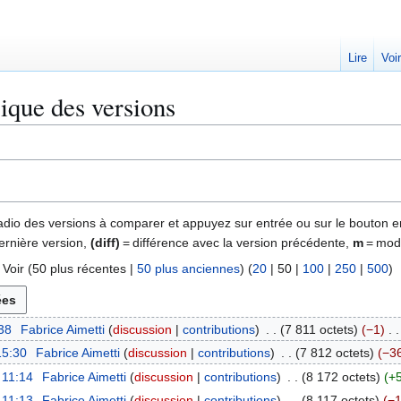
Lire
Voi
rique des versions
 radio des versions à comparer et appuyez sur entrée ou sur le bouton e
ernière version,
(diff)
= différence avec la version précédente,
m
= modi
 Voir (
50 plus récentes
|
50 plus anciennes
) (
20
|
50
|
100
|
250
|
500
)
38
Fabrice Aimetti
discussion
contributions
7 811 octets
−1
15:30
Fabrice Aimetti
discussion
contributions
7 812 octets
−3
 11:14
Fabrice Aimetti
discussion
contributions
8 172 octets
+
 11:13
Fabrice Aimetti
discussion
contributions
8 117 octets
−