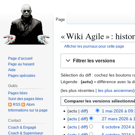
Page
« Wiki Agile » : histo
Afficher les journaux pour cette page
Aller
Aller
Page d’accueil
Filtrer les versions
à
à
Page au hasard
la
la
Aide
Sélection du diff : cochez les boutons
Pages spéciales
navigation
recherche
Légende :
(actu)
= différence avec la d
Outils
(
les plus récentes
|
les plus anciennes
)
Pages liées
Suivi des pages liées
RSS
Atom
Informations sur la page
actu
diff
1 mai 2026 à 09:
1
A
m
actu
diff
27 mars 2026 à 
2
Contact
u
a
A
7
actu
diff
6 octobre 2024 à
6
Coach & Engagé
c
i
u
m
A
Coach & Superviseur
o
actu
diff
6 octobre 2024 à