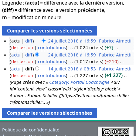
Légende :
(actu)
= différence avec la dernière version,
(diff)
= différence avec la version précédente,
m
= modification mineure.
actu
diff
24 juillet 2018 à 16:59
Fabrice Aimetti
discussion
contributions
1 024 octets
+7
2
A
actu
diff
24 juillet 2018 à 16:59
Fabrice Aimetti
4
u
discussion
contributions
1 017 octets
−210
j
c
A
actu
diff
14 juillet 2018 à 08:53
Fabrice Aimetti
u
u
u
discussion
contributions
1 227 octets
+1 227
i
1
n
c
Page créée avec «
Category: Portail Coach'Agile
<div
l
4
r
u
id="content_view" class="wiki" style="display: block">
l
j
é
n
Auteur : Fabian Schiller ([https://twitter.com/fabianschiller
e
u
s
r
@fabianschiller... »
t
i
u
é
2
l
m
s
0
l
é
u
1
e
d
m
Politique de confidentialité
8
t
e
é