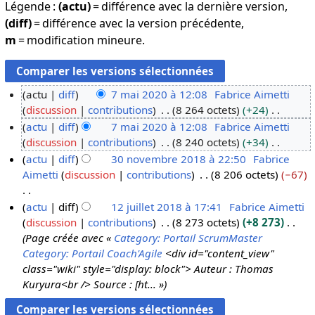
Légende :
(actu)
= différence avec la dernière version,
(diff)
= différence avec la version précédente,
m
= modification mineure.
actu
diff
7 mai 2020 à 12:08
Fabrice Aimetti
discussion
contributions
8 264 octets
+24
7
A
actu
diff
7 mai 2020 à 12:08
Fabrice Aimetti
m
u
discussion
contributions
8 240 octets
+34
a
c
A
actu
diff
30 novembre 2018 à 22:50
Fabrice
i
u
u
Aimetti
discussion
contributions
8 206 octets
−67
2
3
n
c
0
0
r
u
A
actu
diff
12 juillet 2018 à 17:41
Fabrice Aimetti
2
n
é
n
u
discussion
contributions
8 273 octets
+8 273
1
0
o
s
r
c
Page créée avec «
Category: Portail ScrumMaster
2
v
u
é
u
Category: Portail Coach'Agile
<div id="content_view"
j
e
m
s
n
class="wiki" style="display: block"> Auteur : Thomas
u
m
é
u
r
Kuryura<br /> Source : [ht... »
i
b
d
m
é
l
r
e
é
s