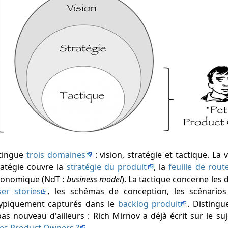
stingue
trois domaines
: vision, stratégie et tactique. La v
ratégie couvre la
stratégie du produit
, la
feuille de rout
économique (NdT :
business model
). La tactique concerne les d
ser stories
, les schémas de conception, les scénario
 typiquement capturés dans le
backlog produit
. Disting
as nouveau d'ailleurs : Rich Mirnov a déjà écrit sur le s
les Product Owners ?