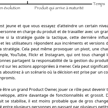
st jeune et que vous essayez d'atteindre un certain nivea
personne en charge du produit et de travailler avec un gr
e si la stratégie guide la tactique, cette dernière influ
 et les utilisateurs répondent aux incréments et versions 
a stratégie. Cela peut même provoquer un pivot, une ch
mple, YouTube, Flickr et Instagram, qui ont tous changé l
rsonnes partagent la responsabilité de la gestion du produi
d sur les actions appropriées à mener. Cela peut significat
us aboutirez à un scénario où la décision est prise par un c
ompromis.
e être un grand Product Owner, jouer ce rôle peut devenir t
veloppe, attire davantage de fonctionnalités et grossit. 
t se stabilise, il est moins probable que de gros chang
té entre plusieurs personnes en passant par plusieurs peti