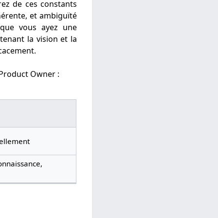
irez de ces constants
hérente, et ambiguïté
e que vous ayez une
nant la vision et la
icacement.
 Product Owner :
iellement
connaissance,