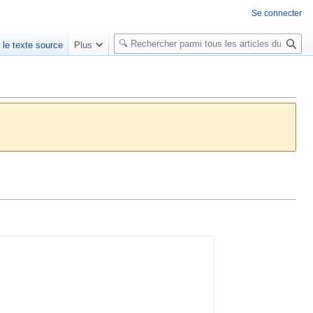
Se connecter
R
r le texte source
Plus
e
c
h
e
r
c
h
e
r