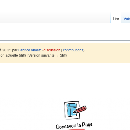
Lire
Voi
 à 20:25 par
Fabrice Aimetti
(
discussion
|
contributions
)
ion actuelle (diff) | Version suivante → (diff)