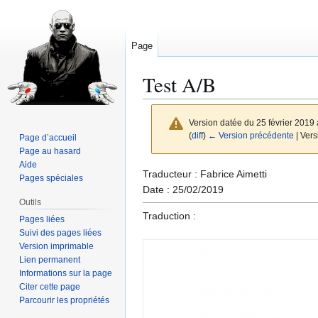
Page
Test A/B
Version datée du 25 février 2019
(
diff
)
← Version précédente
| Vers
Page d’accueil
Page au hasard
Aide
Aller
Aller
Traducteur : Fabrice Aimetti
Pages spéciales
à
à
Date : 25/02/2019
Outils
la
la
Traduction :
Pages liées
navigation
recherche
Suivi des pages liées
Version imprimable
Lien permanent
Informations sur la page
Citer cette page
Parcourir les propriétés