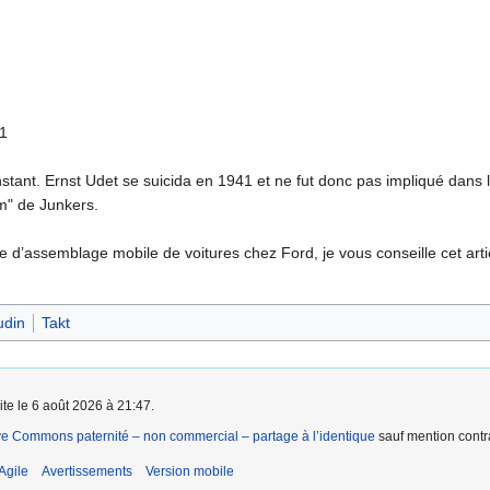
1
’instant. Ernst Udet se suicida en 1941 et ne fut donc pas impliqué dans 
em" de Junkers.
îne d’assemblage mobile de voitures chez Ford, je vous conseille cet arti
udin
Takt
ite le 6 août 2026 à 21:47.
ve Commons paternité – non commercial – partage à l’identique
sauf mention contra
Agile
Avertissements
Version mobile