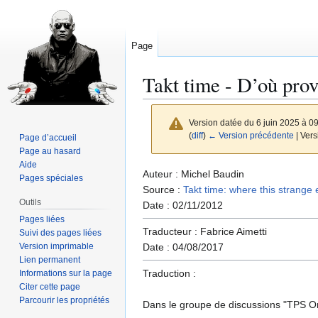
Page
Takt time - D’où prov
Version datée du 6 juin 2025 à 0
(
diff
)
← Version précédente
| Vers
Page d’accueil
Page au hasard
Aide
Aller
Aller
Auteur : Michel Baudin
Pages spéciales
à
à
Source :
Takt time: where this strange
Outils
la
la
Date : 02/11/2012
Pages liées
navigation
recherche
Traducteur : Fabrice Aimetti
Suivi des pages liées
Version imprimable
Date : 04/08/2017
Lien permanent
Traduction :
Informations sur la page
Citer cette page
Parcourir les propriétés
Dans le groupe de discussions "TPS On