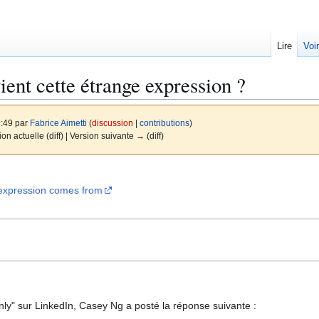
Lire
Voi
ient cette étrange expression ?
9:49 par
Fabrice Aimetti
(
discussion
|
contributions
)
ion actuelle (diff) | Version suivante → (diff)
 expression comes from
ly" sur LinkedIn, Casey Ng a posté la réponse suivante :