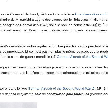
s de Casey et Bertrand, j’ai trouvé dans le livre
Americanization and It
litaire de Mitsubishi a appris des choses sur le ‘Takt system' allemand
 fuselages de Nagoya dès 1943, sous le nom de zenshinshiki (前進式?).
ions militaires chez Boeing, avec des sections du fuselage assemblées sur
îne d’assemblage mobile également utilisé pour les avions pendant la 
s commerciaux. Et ce n’est pas non plus le même concept que la producti
ndant la seconde guerre mondiale (cf.
German Aircraft of the Second W
 Nagoya n’est sans doute pas étrangère au transfert du concept chez Toyo
transporté dans les têtes des ingénieurs aéronautiques militaires qui on
oire, dans le livre
German Aircraft of the Second World War
, J.R. Sm
) a déposé le système Takt de construction pour toutes les grandes en