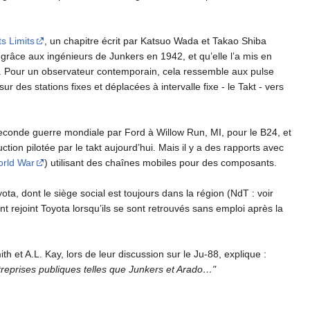
s Limits
, un chapitre écrit par Katsuo Wada et Takao Shiba
 grâce aux ingénieurs de Junkers en 1942, et qu’elle l’a mis en
 Pour un observateur contemporain, cela ressemble aux pulse
 des stations fixes et déplacées à intervalle fixe - le Takt - vers
seconde guerre mondiale par Ford à Willow Run, MI, pour le B24, et
on pilotée par le takt aujourd’hui. Mais il y a des rapports avec
orld War
) utilisant des chaînes mobiles pour des composants.
ta, dont le siège social est toujours dans la région (NdT : voir
t rejoint Toyota lorsqu’ils se sont retrouvés sans emploi après la
ith et A.L. Kay, lors de leur discussion sur le Ju-88, explique :
treprises publiques telles que Junkers et Arado…"