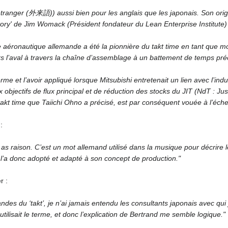
 étranger (外来語)) aussi bien pour les anglais que les japonais. Son origin
ory' de Jim Womack (Président fondateur du Lean Enterprise Institute) 
ie aéronautique allemande a été la pionnière du takt time en tant que m
s l’aval à travers la chaîne d’assemblage à un battement de temps précis
terme et l’avoir appliqué lorsque Mitsubishi entretenait un lien avec l’
x objectifs de flux principal et de réduction des stocks du JIT (NdT : J
takt time que Taiichi Ohno a précisé, est par conséquent vouée à l’éche
:
as raison. C’est un mot allemand utilisé dans la musique pour décrire 
a l’a donc adopté et adapté à son concept de production."
r :
ndes du ‘takt’, je n’ai jamais entendu les consultants japonais avec qui 
tilisait le terme, et donc l’explication de Bertrand me semble logique."