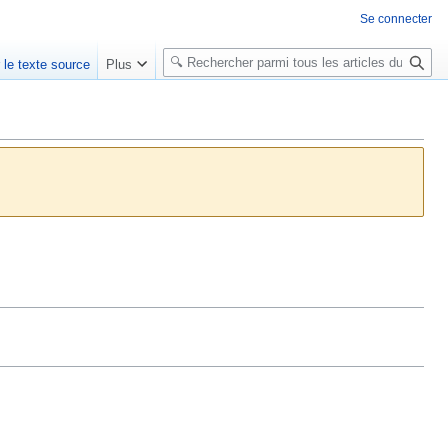
Se connecter
R
r le texte source
Plus
e
c
h
e
r
c
h
e
r