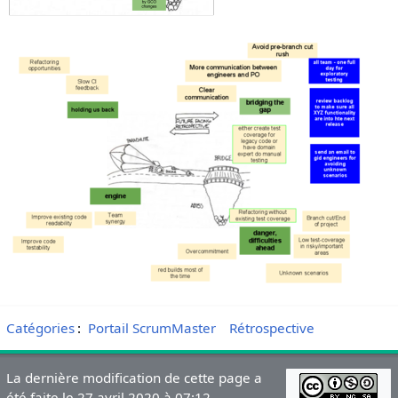
Catégories
:
Portail ScrumMaster
Rétrospective
La dernière modification de cette page a
été faite le 27 avril 2020 à 07:12.