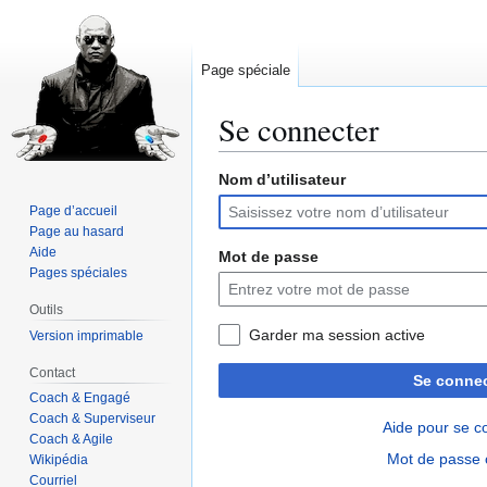
Page spéciale
Se connecter
Nom d’utilisateur
Aller
Aller
à
à
Page d’accueil
la
la
Page au hasard
navigation
recherche
Aide
Mot de passe
Pages spéciales
Outils
Garder ma session active
Version imprimable
Contact
Se connec
Coach & Engagé
Coach & Superviseur
Aide pour se c
Coach & Agile
Mot de passe 
Wikipédia
Courriel