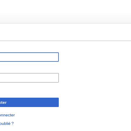
ter
onnecter
oublié ?