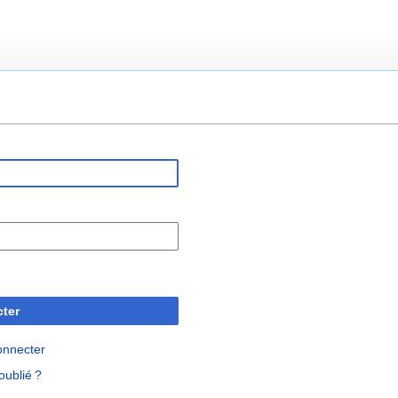
ter
onnecter
oublié ?