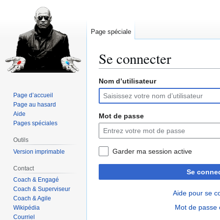
Page spéciale
Se connecter
Nom d’utilisateur
Aller
Aller
à
à
Page d’accueil
la
la
Page au hasard
navigation
recherche
Aide
Mot de passe
Pages spéciales
Outils
Garder ma session active
Version imprimable
Contact
Se connec
Coach & Engagé
Coach & Superviseur
Aide pour se c
Coach & Agile
Mot de passe 
Wikipédia
Courriel