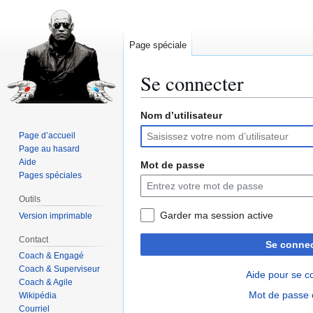
Page spéciale
Se connecter
Nom d’utilisateur
Aller
Aller
à
à
Page d’accueil
la
la
Page au hasard
navigation
recherche
Aide
Mot de passe
Pages spéciales
Outils
Garder ma session active
Version imprimable
Contact
Se connec
Coach & Engagé
Coach & Superviseur
Aide pour se c
Coach & Agile
Mot de passe 
Wikipédia
Courriel