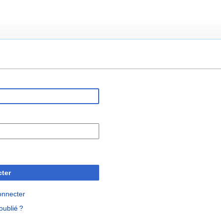
ter
onnecter
oublié ?