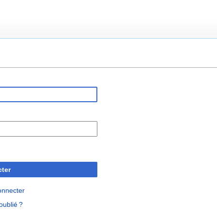
ter
onnecter
oublié ?