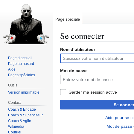
Page spéciale
Se connecter
Nom d’utilisateur
Aller
Aller
à
à
Page d’accueil
la
la
Page au hasard
navigation
recherche
Aide
Mot de passe
Pages spéciales
Outils
Garder ma session active
Version imprimable
Contact
Se connec
Coach & Engagé
Coach & Superviseur
Aide pour se c
Coach & Agile
Mot de passe 
Wikipédia
Courriel