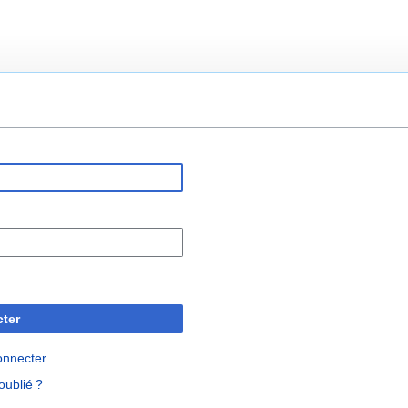
ter
onnecter
oublié ?