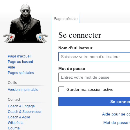
Page spéciale
Se connecter
Nom d’utilisateur
Aller
Aller
à
à
Page d’accueil
la
la
Page au hasard
navigation
recherche
Aide
Mot de passe
Pages spéciales
Outils
Garder ma session active
Version imprimable
Contact
Se connec
Coach & Engagé
Coach & Superviseur
Aide pour se c
Coach & Agile
Mot de passe 
Wikipédia
Courriel