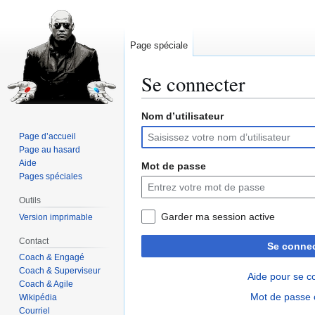
Page spéciale
Se connecter
Nom d’utilisateur
Aller
Aller
à
à
Page d’accueil
la
la
Page au hasard
navigation
recherche
Aide
Mot de passe
Pages spéciales
Outils
Garder ma session active
Version imprimable
Contact
Se connec
Coach & Engagé
Coach & Superviseur
Aide pour se c
Coach & Agile
Mot de passe 
Wikipédia
Courriel