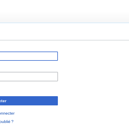
ter
onnecter
oublié ?