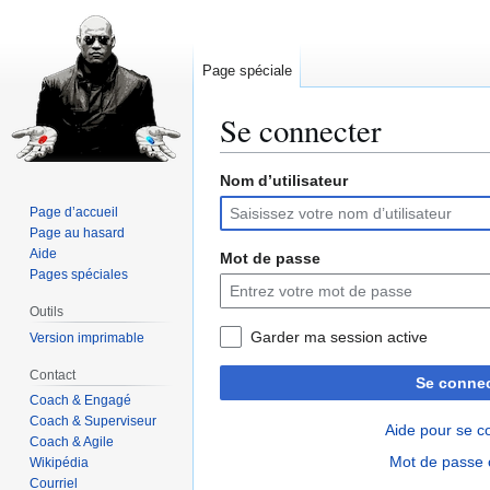
Page spéciale
Se connecter
Nom d’utilisateur
Aller
Aller
à
à
Page d’accueil
la
la
Page au hasard
navigation
recherche
Aide
Mot de passe
Pages spéciales
Outils
Garder ma session active
Version imprimable
Contact
Se connec
Coach & Engagé
Coach & Superviseur
Aide pour se c
Coach & Agile
Mot de passe 
Wikipédia
Courriel