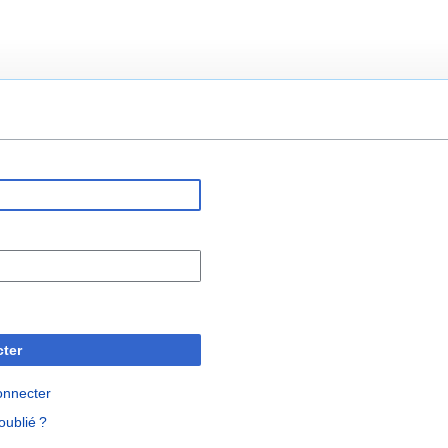
ter
onnecter
oublié ?