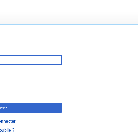
ter
onnecter
oublié ?