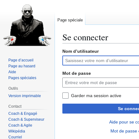
Page spéciale
Se connecter
Nom d’utilisateur
Aller
Aller
à
à
Page d’accueil
la
la
Page au hasard
navigation
recherche
Aide
Mot de passe
Pages spéciales
Outils
Garder ma session active
Version imprimable
Contact
Se connec
Coach & Engagé
Coach & Superviseur
Aide pour se c
Coach & Agile
Mot de passe 
Wikipédia
Courriel