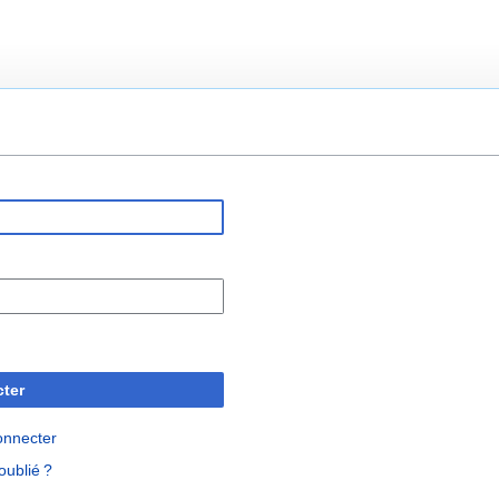
ter
onnecter
oublié ?