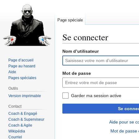
Page spéciale
Se connecter
Nom d’utilisateur
Aller
Aller
à
à
Page d’accueil
la
la
Page au hasard
navigation
recherche
Aide
Mot de passe
Pages spéciales
Outils
Garder ma session active
Version imprimable
Contact
Se connec
Coach & Engagé
Coach & Superviseur
Aide pour se c
Coach & Agile
Mot de passe 
Wikipédia
Courriel