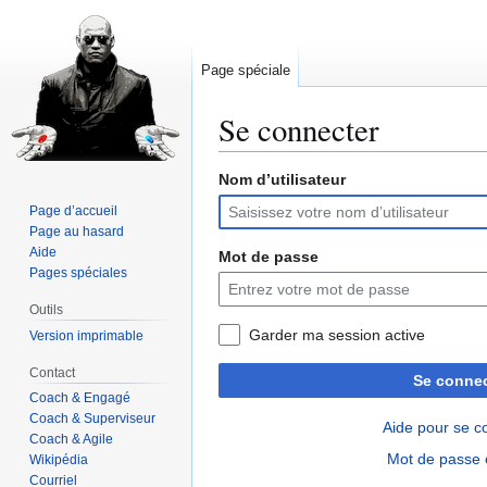
Page spéciale
Se connecter
Nom d’utilisateur
Aller
Aller
à
à
Page d’accueil
la
la
Page au hasard
navigation
recherche
Aide
Mot de passe
Pages spéciales
Outils
Garder ma session active
Version imprimable
Contact
Se connec
Coach & Engagé
Coach & Superviseur
Aide pour se c
Coach & Agile
Mot de passe 
Wikipédia
Courriel