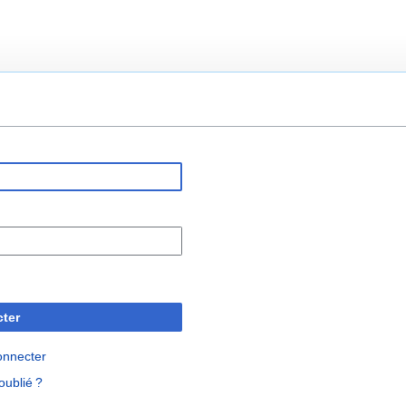
ter
onnecter
oublié ?