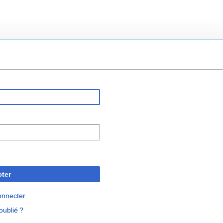
ter
onnecter
oublié ?