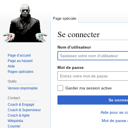
Page spéciale
Se connecter
Nom d’utilisateur
Aller
Aller
à
à
Page d’accueil
la
la
Page au hasard
navigation
recherche
Aide
Mot de passe
Pages spéciales
Outils
Garder ma session active
Version imprimable
Contact
Se connec
Coach & Engagé
Coach & Superviseur
Aide pour se c
Coach & Agile
Mot de passe 
Wikipédia
Courriel