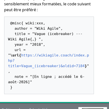
sensiblement mieux formatées, le code suivant
peut être préféré :
 @misc{ wiki:xxx,

   author = "Wiki Agile",

   title = "Vague (icebreaker) --- 
Wiki Agile{,} ",

   year = "2018",

   url = 
"
\url{
https://wikiagile.coach/index.p
hp?
title=Vague_(icebreaker)&oldid=7184
}
"
,

   note = "[En ligne ; accédé le 6-
août-2026]"
