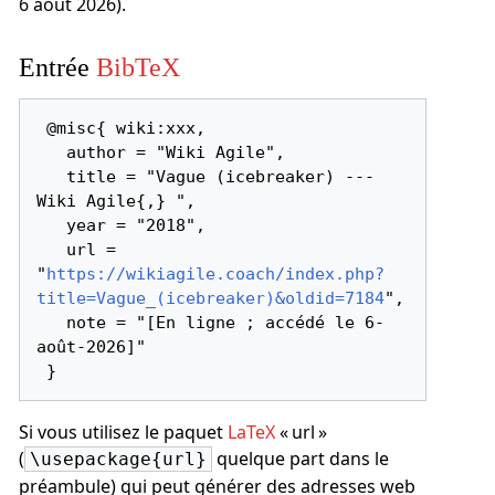
6 août 2026).
Entrée
BibTeX
 @misc{ wiki:xxx,

   author = "Wiki Agile",

   title = "Vague (icebreaker) --- 
Wiki Agile{,} ",

   year = "2018",

   url = 
"
https://wikiagile.coach/index.php?
title=Vague_(icebreaker)&oldid=7184
",

   note = "[En ligne ; accédé le 6-
août-2026]"

Si vous utilisez le paquet
LaTeX
« url »
(
quelque part dans le
\usepackage{url}
préambule) qui peut générer des adresses web