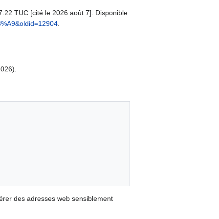
07:22 TUC [cité le 2026 août 7]. Disponible
C3%A9&oldid=12904
.
2026).
nérer des adresses web sensiblement