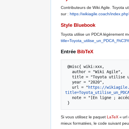
Contributeurs de Wiki Agile. Toyota ut
sur :
https://wikiagile.coach/inde
Style Bluebook
Toyota utilise un PDCA légèrement m
title=Toyota_utilise_un_PDCA_l%
Entrée
BibTeX
 @misc{ wiki:xxx,

   author = "Wiki Agile",

   title = "Toyota utilise un PDCA légèrement modifié --- Wiki Agile{,} ",

   year = "2020",

   url = "
https://wikiagile
title=Toyota_utilise_un_PDC
   note = "[En ligne ; accédé le 7-août-2026]"

Si vous utilisez le paquet
LaTeX
« url 
mieux formatées, le code suivant peut