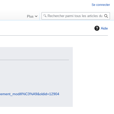
Se connecter
R
Plus
e
c
Aide
h
e
r
c
h
e
r
A8rement_modifi%C3%A9&oldid=12904