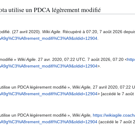
yota utilise un PDCA légèrement modifié
ifié. (27 avril 2020).
Wiki Agile
. Récupéré à 07:20, 7 août 2026 depu
C3%A9g%C3%A8rement_modifi%C3%A9&oldid=12904
.
modifié »
Wiki Agile
. 27 avr. 2020, 07:22 UTC. 7 août 2026, 07:20 <
http
C3%A9g%C3%A8rement_modifi%C3%A9&oldid=12904
>.
 utilise un PDCA légèrement modifié »,
Wiki Agile,
27 avril 2020, 07:22 
C3%A9g%C3%A8rement_modifi%C3%A9&oldid=12904
> [accédé le 7 août
 utilise un PDCA légèrement modifié »,
Wiki Agile,
https://wikiagile.coac
C3%A9g%C3%A8rement_modifi%C3%A9&oldid=12904
(accédé le 7 août 