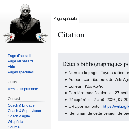
Page spéciale
Citation
Page d’accueil
Aller
Aller
Page au hasard
Détails bibliographiques p
à
à
Aide
la
la
Pages spéciales
Nom de la page : Toyota utilise
navigation
recherche
Auteur : contributeurs de Wiki Agi
Outils
Éditeur :
Wiki Agile
.
Version imprimable
Dernière modification le : 27 avr
Contact
Récupéré le : 7 août 2026, 07:2
Coach & Engagé
URL permanente :
https://wiki
Coach & Superviseur
Identifiant de cette version de p
Coach & Agile
Wikipédia
Courriel