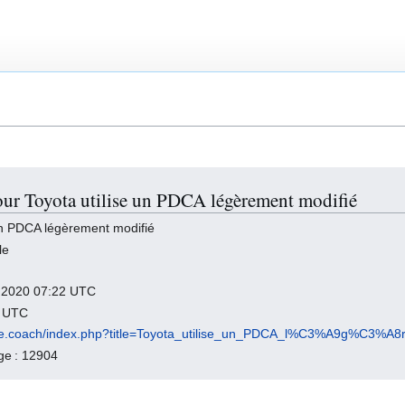
our Toyota utilise un PDCA légèrement modifié
 un PDCA légèrement modifié
le
il 2020 07:22 UTC
0 UTC
agile.coach/index.php?title=Toyota_utilise_un_PDCA_l%C3%A9g%C3%
age : 12904