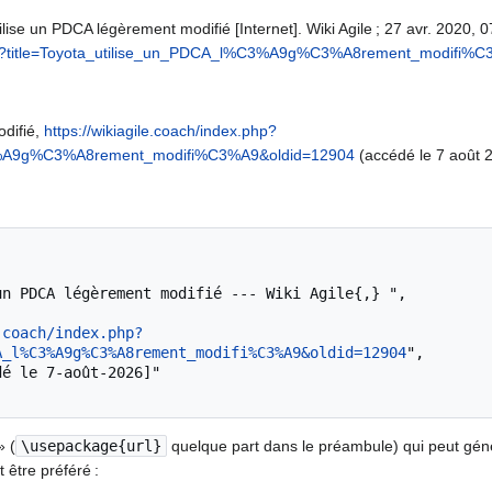
ilise un PDCA légèrement modifié [Internet]. Wiki Agile ; 27 avr. 2020, 
x.php?title=Toyota_utilise_un_PDCA_l%C3%A9g%C3%A8rement_modifi%
odifié,
https://wikiagile.coach/index.php?
C3%A9g%C3%A8rement_modifi%C3%A9&oldid=12904
(accédé le 7 août 
.coach/index.php?
A_l%C3%A9g%C3%A8rement_modifi%C3%A9&oldid=12904
",

» (
\usepackage{url}
quelque part dans le préambule) qui peut gé
 être préféré :