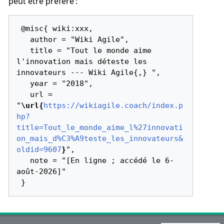
peut être préféré :
 @misc{ wiki:xxx,

   author = "Wiki Agile",

   title = "Tout le monde aime 
l'innovation mais déteste les 
innovateurs --- Wiki Agile{,} ",

   year = "2018",

   url = 
"
\url{
https://wikiagile.coach/index.p
hp?
title=Tout_le_monde_aime_l%27innovati
on_mais_d%C3%A9teste_les_innovateurs&
oldid=9607
}
",

   note = "[En ligne ; accédé le 6-
août-2026]"
