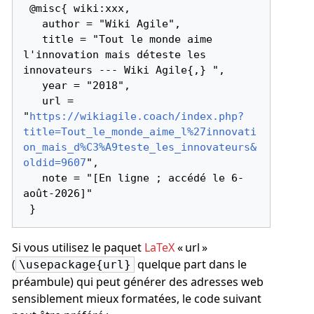
 @misc{ wiki:xxx,

   author = "Wiki Agile",

   title = "Tout le monde aime 
l'innovation mais déteste les 
innovateurs --- Wiki Agile{,} ",

   year = "2018",

   url = 
"
https://wikiagile.coach/index.php?
title=Tout_le_monde_aime_l%27innovati
on_mais_d%C3%A9teste_les_innovateurs&
oldid=9607
",

   note = "[En ligne ; accédé le 6-
août-2026]"

Si vous utilisez le paquet
LaTeX
« url »
(
quelque part dans le
\usepackage{url}
préambule) qui peut générer des adresses web
sensiblement mieux formatées, le code suivant