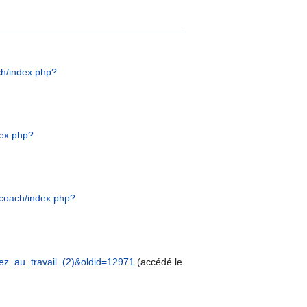
ach/index.php?
dex.php?
e.coach/index.php?
riez_au_travail_(2)&oldid=12971
(accédé le