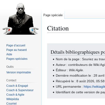
Page spéciale
Citation
Page d’accueil
Aller
Aller
Page au hasard
Détails bibliographiques po
à
à
Aide
la
la
Pages spéciales
Nom de la page : Souriez au trava
navigation
recherche
Auteur : contributeurs de Wiki Agi
Outils
Éditeur :
Wiki Agile
.
Version imprimable
Dernière modification le : 28 avr
Contact
Récupéré le : 8 août 2026, 05:5
Coach & Engagé
URL permanente :
https://wikiag
Coach & Superviseur
Identifiant de cette version de p
Coach & Agile
Wikipédia
Courriel