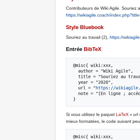
Contributeurs de Wiki Agile. Souriez au
https://wikiagile.coach/index.php?tit
Style Bluebook
Souriez au travail (2),
https://wikiagi
Entrée
BibTeX
 @misc{ wiki:xxx,

   author = "Wiki Agile",

   title = "Souriez au travail (2) --- Wiki Agile{,} ",

   year = "2020",

   url = "
https://wikiagile
   note = "[En ligne ; accédé le 8-août-2026]"

Si vous utilisez le paquet
LaTeX
« url 
mieux formatées, le code suivant peut
 @misc{ wiki:xxx,
