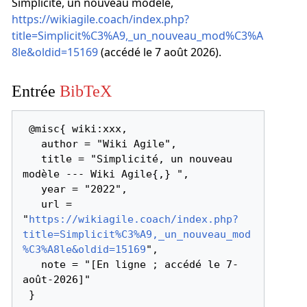
Simplicité, un nouveau modèle,
https://wikiagile.coach/index.php?
title=Simplicit%C3%A9,_un_nouveau_mod%C3%A
8le&oldid=15169
(accédé le 7 août 2026).
Entrée
BibTeX
 @misc{ wiki:xxx,

   author = "Wiki Agile",

   title = "Simplicité, un nouveau 
modèle --- Wiki Agile{,} ",

   year = "2022",

   url = 
"
https://wikiagile.coach/index.php?
title=Simplicit%C3%A9,_un_nouveau_mod
%C3%A8le&oldid=15169
",

   note = "[En ligne ; accédé le 7-
août-2026]"
