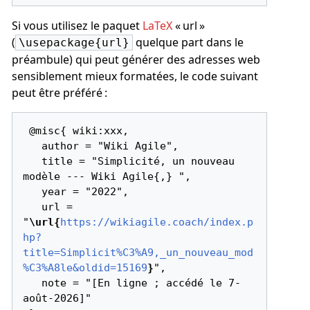
Si vous utilisez le paquet
LaTeX
« url »
(
quelque part dans le
\usepackage{url}
préambule) qui peut générer des adresses web
sensiblement mieux formatées, le code suivant
peut être préféré :
 @misc{ wiki:xxx,

   author = "Wiki Agile",

   title = "Simplicité, un nouveau 
modèle --- Wiki Agile{,} ",

   year = "2022",

   url = 
"
\url{
https://wikiagile.coach/index.p
hp?
title=Simplicit%C3%A9,_un_nouveau_mod
%C3%A8le&oldid=15169
}
",

   note = "[En ligne ; accédé le 7-
août-2026]"
