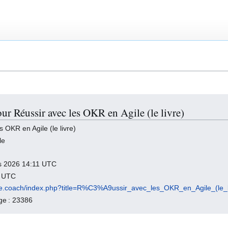
ur Réussir avec les OKR en Agile (le livre)
 OKR en Agile (le livre)
le
ars 2026 14:11 UTC
6 UTC
gile.coach/index.php?title=R%C3%A9ussir_avec_les_OKR_en_Agile_(le_
age : 23386