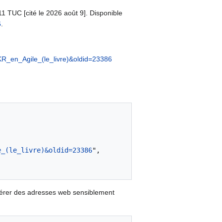
:11 TUC [cité le 2026 août 9]. Disponible
6
.
KR_en_Agile_(le_livre)&oldid=23386
e_(le_livre)&oldid=23386
",

nérer des adresses web sensiblement