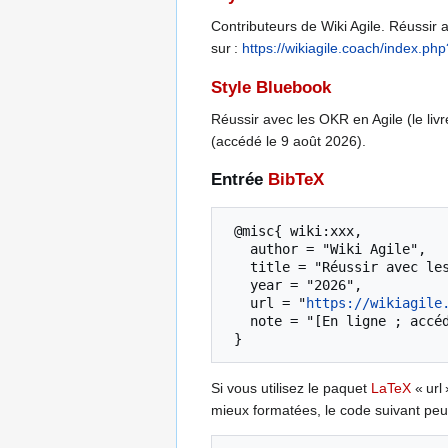
Contributeurs de Wiki Agile. Réussir a
sur :
https://wikiagile.coach/index.
Style Bluebook
Réussir avec les OKR en Agile (le livr
(accédé le 9 août 2026).
Entrée
BibTeX
 @misc{ wiki:xxx,

   author = "Wiki Agile",

   title = "Réussir avec les OKR en Agile (le livre) --- Wiki Agile{,} ",

   year = "2026",

   url = "
https://wikiagile
   note = "[En ligne ; accédé le 9-août-2026]"

Si vous utilisez le paquet
LaTeX
« url 
mieux formatées, le code suivant peut