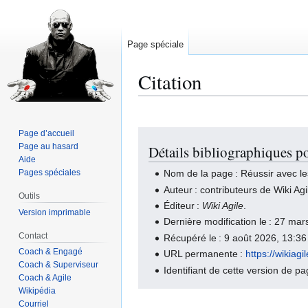
Page spéciale
Citation
Page d’accueil
Aller
Aller
Page au hasard
Détails bibliographiques po
à
à
Aide
la
la
Pages spéciales
Nom de la page : Réussir avec les
navigation
recherche
Auteur : contributeurs de Wiki Agi
Outils
Éditeur :
Wiki Agile
.
Version imprimable
Dernière modification le : 27 m
Contact
Récupéré le : 9 août 2026, 13:3
Coach & Engagé
URL permanente :
https://wikia
Coach & Superviseur
Identifiant de cette version de p
Coach & Agile
Wikipédia
Courriel