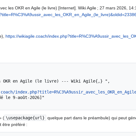
vec les OKR en Agile (le livre) [Internet]. Wiki Agile ; 27 mars 2026, 14
php?title=R%C3%A9ussir_avec_les_OKR_en_Agile_(le_livre)&oldid=2338
e),
https://wikiagile.coach/index.php?title=R%C3%A9ussir_avec_les_O
.coach/index.php?title=R%C3%A9ussir_avec_les_OKR_en_Agil
» (
\usepackage{url}
quelque part dans le préambule) qui peut gé
 être préféré :