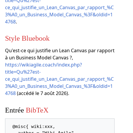
title=Qu%27est-
ce_qui_justifie_un_Lean_Canvas_par_rapport_%C
3%A0_un_Business_Model_Canvas_%3F&oldid=1
4768
.
Style Bluebook
Qu'est-ce qui justifie un Lean Canvas par rapport
à un Business Model Canvas ?,
https://wikiagile.coach/index.php?
title=Qu%27est-
ce_qui_justifie_un_Lean_Canvas_par_rapport_%C
3%A0_un_Business_Model_Canvas_%3F&oldid=1
4768
(accédé le 7 août 2026).
Entrée
BibTeX
 @misc{ wiki:xxx,

   author = "Wiki Agile",
