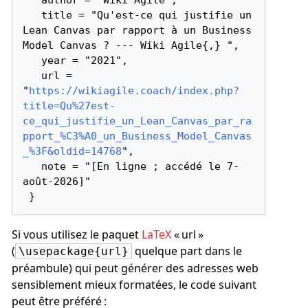
   title = "Qu'est-ce qui justifie un 
Lean Canvas par rapport à un Business 
Model Canvas ? --- Wiki Agile{,} ",

   year = "2021",

   url = 
"
https://wikiagile.coach/index.php?
title=Qu%27est-
ce_qui_justifie_un_Lean_Canvas_par_ra
pport_%C3%A0_un_Business_Model_Canvas
_%3F&oldid=14768
",

   note = "[En ligne ; accédé le 7-
août-2026]"

Si vous utilisez le paquet
LaTeX
« url »
(
quelque part dans le
\usepackage{url}
préambule) qui peut générer des adresses web
sensiblement mieux formatées, le code suivant
peut être préféré :