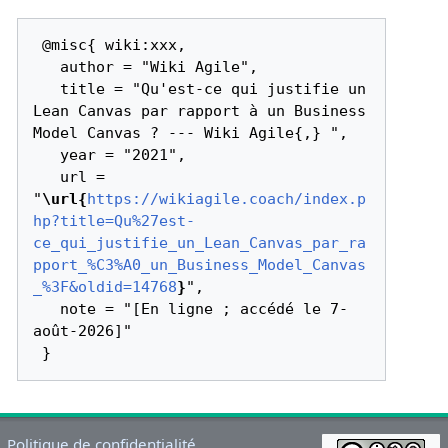
 @misc{ wiki:xxx,

   author = "Wiki Agile",

   title = "Qu'est-ce qui justifie un 
Lean Canvas par rapport à un Business 
Model Canvas ? --- Wiki Agile{,} ",

   year = "2021",

   url = 
"
\url{
https://wikiagile.coach/index.p
hp?title=Qu%27est-
ce_qui_justifie_un_Lean_Canvas_par_ra
pport_%C3%A0_un_Business_Model_Canvas
_%3F&oldid=14768
}
",

   note = "[En ligne ; accédé le 7-
août-2026]"

Politique de confidentialité