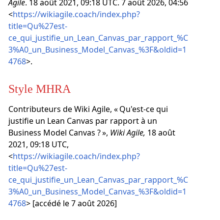
Agile
. 18 août 2021, 09:18 UTC. 7 août 2026, 04:56
<
https://wikiagile.coach/index.php?
title=Qu%27est-
ce_qui_justifie_un_Lean_Canvas_par_rapport_%C
3%A0_un_Business_Model_Canvas_%3F&oldid=1
4768
>.
Style MHRA
Contributeurs de Wiki Agile, « Qu'est-ce qui
justifie un Lean Canvas par rapport à un
Business Model Canvas ? »,
Wiki Agile,
18 août
2021, 09:18 UTC,
<
https://wikiagile.coach/index.php?
title=Qu%27est-
ce_qui_justifie_un_Lean_Canvas_par_rapport_%C
3%A0_un_Business_Model_Canvas_%3F&oldid=1
4768
> [accédé le 7 août 2026]