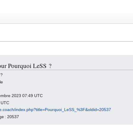
pour Pourquoi LeSS ?
 ?
le
écembre 2023 07:49 UTC
2 UTC
gile.coach/index.php?title=Pourquoi_LeSS_%3F&oldid=20537
age : 20537