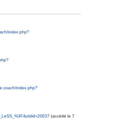
coach/index.php?
.php?
ile.coach/index.php?
quoi_LeSS_%3F&oldid=20537
(accédé le 7