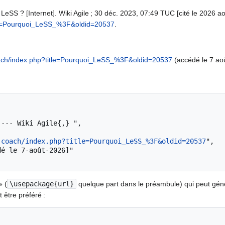
LeSS ? [Internet]. Wiki Agile ; 30 déc. 2023, 07:49 TUC [cité le 2026 aoû
itle=Pourquoi_LeSS_%3F&oldid=20537
.
coach/index.php?title=Pourquoi_LeSS_%3F&oldid=20537
(accédé le 7 ao
.coach/index.php?title=Pourquoi_LeSS_%3F&oldid=20537
",

» (
\usepackage{url}
quelque part dans le préambule) qui peut gé
 être préféré :