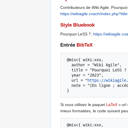
Contributeurs de Wiki Agile. Pourquoi 
https://wikiagile.coach/index.php?t
Style Bluebook
Pourquoi LeSS ?,
https://wikiagile.
Entrée
BibTeX
 @misc{ wiki:xxx,

   author = "Wiki Agile",

   title = "Pourquoi LeSS ? --- Wiki Agile{,} ",

   year = "2023",

   url = "
https://wikiagile
   note = "[En ligne ; accédé le 7-août-2026]"

Si vous utilisez le paquet
LaTeX
« url 
mieux formatées, le code suivant peut
 @misc{ wiki:xxx,
