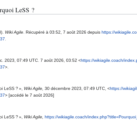
urquoi LeSS ?
3).
Wiki Agile
. Récupéré à 03:52, 7 août 2026 depuis
https://wikiagile.
537
.
éc. 2023, 07:49 UTC. 7 août 2026, 03:52 <
https://wikiagile.coach/index
537
>.
uoi LeSS ? »,
Wiki Agile,
30 décembre 2023, 07:49 UTC, <
https://wikiag
537
> [accédé le 7 août 2026]
uoi LeSS ? »,
Wiki Agile,
https://wikiagile.coach/index.php?title=Pour