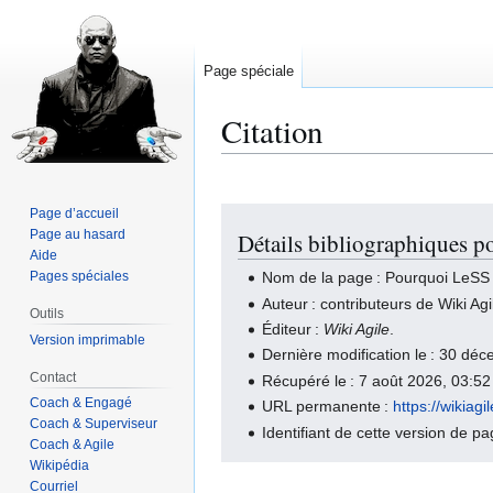
Page spéciale
Citation
Page d’accueil
Aller
Aller
Page au hasard
Détails bibliographiques 
à
à
Aide
la
la
Pages spéciales
Nom de la page : Pourquoi LeSS
navigation
recherche
Auteur : contributeurs de Wiki Agi
Outils
Éditeur :
Wiki Agile
.
Version imprimable
Dernière modification le : 30 d
Contact
Récupéré le : 7 août 2026, 03:5
Coach & Engagé
URL permanente :
https://wikia
Coach & Superviseur
Identifiant de cette version de p
Coach & Agile
Wikipédia
Courriel