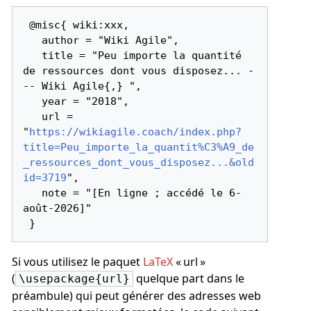
 @misc{ wiki:xxx,

   author = "Wiki Agile",

   title = "Peu importe la quantité 
de ressources dont vous disposez... -
-- Wiki Agile{,} ",

   year = "2018",

   url = 
"
https://wikiagile.coach/index.php?
title=Peu_importe_la_quantit%C3%A9_de
_ressources_dont_vous_disposez...&old
id=3719
",

   note = "[En ligne ; accédé le 6-
août-2026]"

Si vous utilisez le paquet
LaTeX
« url »
(
quelque part dans le
\usepackage{url}
préambule) qui peut générer des adresses web