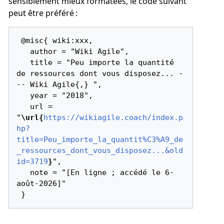
sensiblement mieux formatées, le code suivant
peut être préféré :
 @misc{ wiki:xxx,

   author = "Wiki Agile",

   title = "Peu importe la quantité 
de ressources dont vous disposez... -
-- Wiki Agile{,} ",

   year = "2018",

   url = 
"
\url{
https://wikiagile.coach/index.p
hp?
title=Peu_importe_la_quantit%C3%A9_de
_ressources_dont_vous_disposez...&old
id=3719
}
",

   note = "[En ligne ; accédé le 6-
août-2026]"
