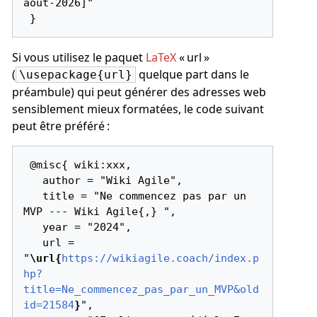
août-2026]"

Si vous utilisez le paquet
LaTeX
« url »
(
quelque part dans le
\usepackage{url}
préambule) qui peut générer des adresses web
sensiblement mieux formatées, le code suivant
peut être préféré :
 @misc{ wiki:xxx,

   author = "Wiki Agile",

   title = "Ne commencez pas par un 
MVP --- Wiki Agile{,} ",

   year = "2024",

   url = 
"
\url{
https://wikiagile.coach/index.p
hp?
title=Ne_commencez_pas_par_un_MVP&old
id=21584
}
",
