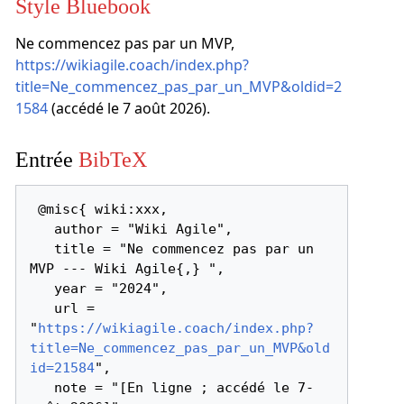
Style Bluebook
Ne commencez pas par un MVP,
https://wikiagile.coach/index.php?
title=Ne_commencez_pas_par_un_MVP&oldid=2
1584
(accédé le 7 août 2026).
Entrée
BibTeX
 @misc{ wiki:xxx,

   author = "Wiki Agile",

   title = "Ne commencez pas par un 
MVP --- Wiki Agile{,} ",

   year = "2024",

   url = 
"
https://wikiagile.coach/index.php?
title=Ne_commencez_pas_par_un_MVP&old
id=21584
",

   note = "[En ligne ; accédé le 7-